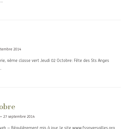
e…
ptembre 2014
érie, 4ème classe vert Jeudi 02 Octobre: Fête des Sts Anges
…
obre
27 septembre 2014
eb – Régulièrement mis à jour, le site www.fsspversailles.org