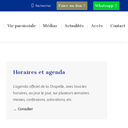
Recherche
Faire un don
Whatsapp
Rechercher
:
Vie paroissiale
Médias
Actualités
Accès
Contact
Horaires et agenda
L’agenda officiel de la Chapelle, avec tous les
horaires, au jour le jour, sur plusieurs semaines :
messes, confessions, adorations, etc.
→ Consulter