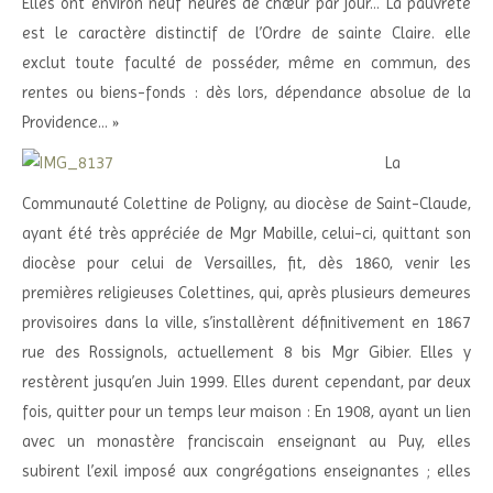
Elles ont environ neuf heures de chœur par jour… La pauvreté
est le caractère distinctif de l’Ordre de sainte Claire. elle
exclut toute faculté de posséder, même en commun, des
rentes ou biens-fonds : dès lors, dépendance absolue de la
Providence… »
La
Communauté Colettine de Poligny, au diocèse de Saint-Claude,
ayant été très appréciée de Mgr Mabille, celui-ci, quittant son
diocèse pour celui de Versailles, fit, dès 1860, venir les
premières religieuses Colettines, qui, après plusieurs demeures
provisoires dans la ville, s’installèrent définitivement en 1867
rue des Rossignols, actuellement 8 bis Mgr Gibier. Elles y
restèrent jusqu’en Juin 1999. Elles durent cependant, par deux
fois, quitter pour un temps leur maison : En 1908, ayant un lien
avec un monastère franciscain enseignant au Puy, elles
subirent l’exil imposé aux congrégations enseignantes ; elles