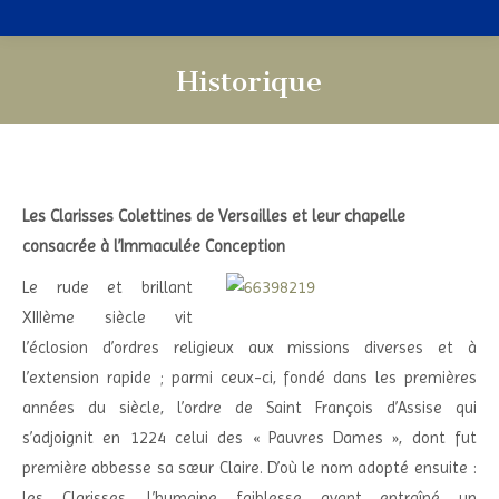
Historique
Vous êtes ici :
Les Clarisses Colettines de Versailles et leur chapelle
consacrée à l’Immaculée Conception
Le rude et brillant
XIIIème siècle vit
l’éclosion d’ordres religieux aux missions diverses et à
l’extension rapide ; parmi ceux-ci, fondé dans les premières
années du siècle, l’ordre de Saint François d’Assise qui
s’adjoignit en 1224 celui des « Pauvres Dames », dont fut
première abbesse sa sœur Claire. D’où le nom adopté ensuite :
les Clarisses. L’humaine faiblesse ayant entraîné un