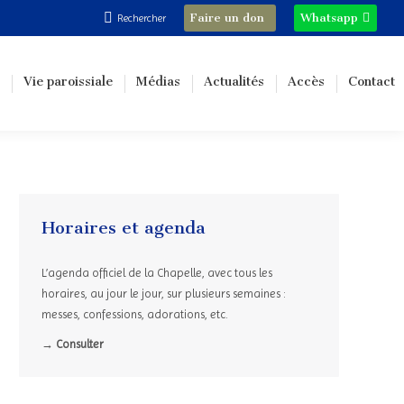
Recherche
Faire un don
Whatsapp
Rechercher
:
Vie paroissiale
Médias
Actualités
Accès
Contact
Horaires et agenda
L’agenda officiel de la Chapelle, avec tous les
horaires, au jour le jour, sur plusieurs semaines :
messes, confessions, adorations, etc.
→ Consulter