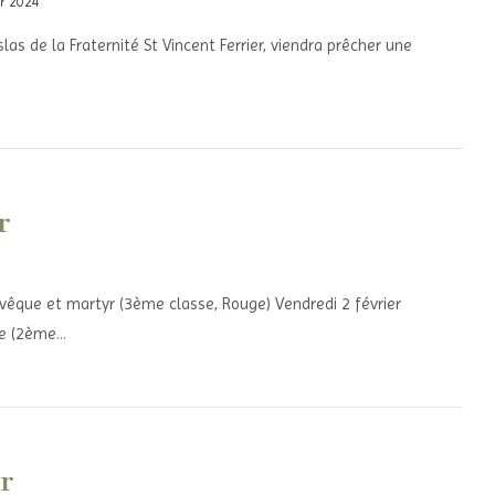
er 2024
las de la Fraternité St Vincent Ferrier, viendra prêcher une
…
r
 évêque et martyr (3ème classe, Rouge) Vendredi 2 février
rge (2ème…
er