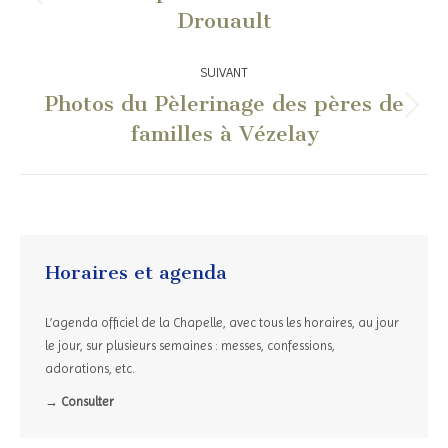
Article
Drouault
précédent
:
SUIVANT
Photos du Pèlerinage des pères de
Article
familles à Vézelay
suivant
:
Horaires et agenda
L’agenda officiel de la Chapelle, avec tous les horaires, au jour
le jour, sur plusieurs semaines : messes, confessions,
adorations, etc.
→ Consulter