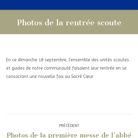
Photos de la rentrée scoute
Vous êtes ici :
En ce dimanche 18 septembre, l’ensemble des unités scoutes
et guides de notre communauté faisaient leur rentrée en se
consacrant une nouvelle fois au Sacré Cœur.
Navigation
PRÉCÉDENT
article
Photos de la première messe de l’abbé