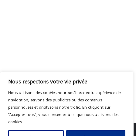
Photos du dimanche des Rameaux
2023
2022-2023
,
Actualités
,
Galerie Photos
,
Galeries
,
Une
Par
FSSP
2 avril 2023
Nous respectons votre vie privée
Nous utilisons des cookies pour améliorer votre expérience de
1
2
→
navigation, servons des publicités ou des contenus
personnalisés et analysons notre trafic. En cliquant sur
"Accepter tous", vous consentez à ce que nous utilisions des
cookies.
© 2025 | Fraternité Sacerdotale Saint-Pierre |
Mentions légales
|