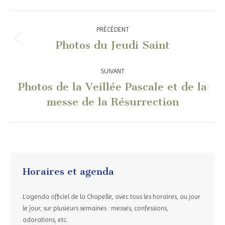
Navigation
PRÉCÉDENT
article
Photos du Jeudi Saint
Article
précédent
:
SUIVANT
Photos de la Veillée Pascale et de la
Article
messe de la Résurrection
suivant
:
Horaires et agenda
L’agenda officiel de la Chapelle, avec tous les horaires, au jour
le jour, sur plusieurs semaines : messes, confessions,
adorations, etc.