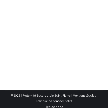
Photos de l’Epiphanie
2016-2017
,
Actualités
,
Galerie Photos
Par
FSSP
8 janvier 2017
Cette année, nous avons pu solenniser la fête de
l’Épiphanie qui tombait le premier vendredi de janvier,
grâce à la présence de prêtres et séminaristes, tous
anciens du Chesnay, qui ont pu nous offrir une très
belle messe solennelle, suivie par une assistance très
nombreuse!
© 2025 | Fraternité Sacerdotale Saint-Pierre |
Mentions légales
|
Politique de confidentialité
Pied de page