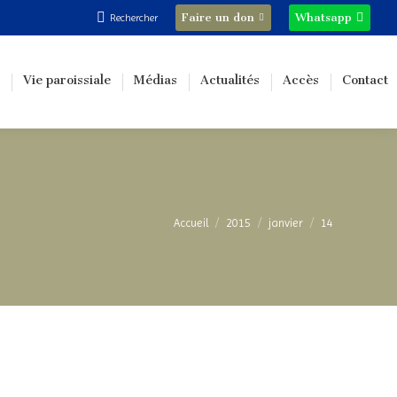
Recherche
Faire un don
Whatsapp
Rechercher
:
Vie paroissiale
Médias
Actualités
Accès
Contact
Vous êtes ici :
Accueil
2015
janvier
14