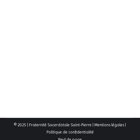
Départ de l’abbé Laurant
Actualités
,
Galerie Slider
Par
FSSP
4 juin 2026
Pour remercier l’abbé Laurant de ses neuf années de
présence auprès de notre communauté, nous nous
retrouverons tous le lundi 29 juin, après la messe
solennelle de 19h, en l’honneur de St Pierre et St Paul,
pour un apéritif, à l’occasion duquel nous lui
remettrons une cagnotte qui lui permettra de faire
restaurer une magnifique…
© 2025 | Fraternité Sacerdotale Saint-Pierre |
Mentions légales
|
Politique de confidentialité
Pied de page