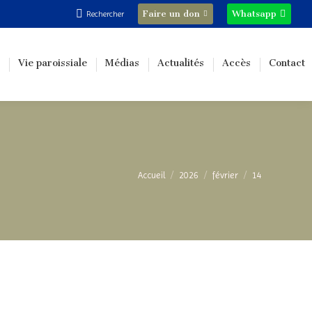
Recherche
Faire un don
Whatsapp
Rechercher
:
Vie paroissiale
Médias
Actualités
Accès
Contact
Vous êtes ici :
Accueil
2026
février
14