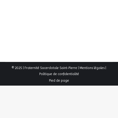
Photos de la Rentrée Scoute
2025-2026
,
Actualités
,
Galerie Photos
,
Galeries
,
Une
Par
FSSP
22 septembre 2025
© 2025 | Fraternité Sacerdotale Saint-Pierre |
Mentions légales
|
Politique de confidentialité
Pied de page