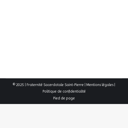
Photos des Rameaux 2025
2024-2025
,
Actualités
,
Galerie Photos
,
Galeries
,
Une
Par
FSSP
14 avril 2025
Bénédiction solennelle des Rameaux et Messe
solennelle :
© 2025 | Fraternité Sacerdotale Saint-Pierre |
Mentions légales
|
Politique de confidentialité
Pied de page