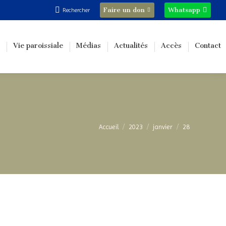
Recherche
Faire un don
Whatsapp
Rechercher
:
Vie paroissiale
Médias
Actualités
Accès
Contact
Vous êtes ici :
Accueil
2023
janvier
28