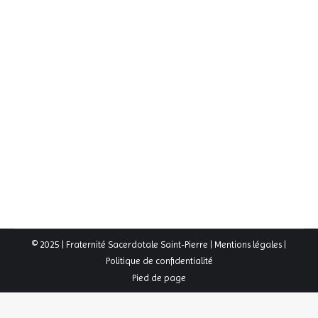
pour l’accès à la chapelle
Actualités
,
Galeries
,
Une
Par
FSSP
27 mars 2021
Nous vous rappelons que le port du masque est
obligatoire pour toutes les personnes à partir de 6 ans,
à la fois à l’intérieur de la chapelle mais aussi aux
alentours, c’est à dire sur le parvis, et dans l’allée du
cimetière, à l’entrée et à la sortie des offices. Les
personnes qui ne porteraient…
© 2025 | Fraternité Sacerdotale Saint-Pierre |
Mentions légales
|
Politique de confidentialité
Pied de page