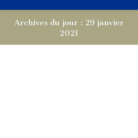
Archives du jour :
29 janvier
2021
Vous êtes ici :
Ordo de Février
Actualités
,
Ordo du mois
Par
FSSP
29 janvier 2021