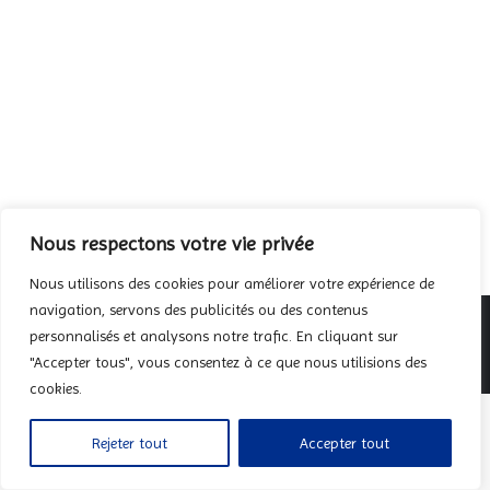
Lundi 1 février Saint Ignace Évêque et martyr (3ème
classe, Rouge) Mardi 2 février Purification de la Sainte
Vierge (2ème classe, Blanc) Jeudi 4 février Saint André
Corsini Évêque et confesseur (3ème classe, Blanc)
Vendredi 5 février Sainte Agathe Vierge et martyre
(3ème classe, Rouge) Samedi 6 février Saint Tite
Évêque et confesseur (3ème classe,…
Nous respectons votre vie privée
Nous utilisons des cookies pour améliorer votre expérience de
navigation, servons des publicités ou des contenus
© 2025 | Fraternité Sacerdotale Saint-Pierre |
Mentions légales
|
personnalisés et analysons notre trafic. En cliquant sur
Politique de confidentialité
"Accepter tous", vous consentez à ce que nous utilisions des
Pied de page
cookies.
Rejeter tout
Accepter tout