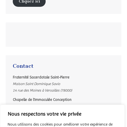
Cliquez ici
Contact
Fraternité Sacerdotale Saint-Pierre
Maison Saint Dominique Savio
14 rue des Moines à Versailles (78000)
Chapelle de l’Immaculée Conception
8bis, rue Mgr Gibier à Versailles (78000)
Nous respectons votre vie privée
Contacter le secrétariat par mail :
contact ici
Nous utilisons des cookies pour améliorer votre expérience de