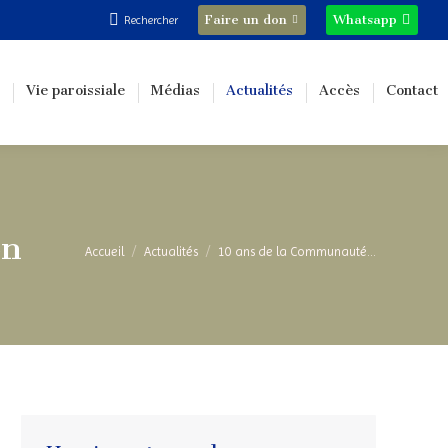
Recherche
Faire un don
Whatsapp
Rechercher
:
Vie paroissiale
Médias
Actualités
Accès
Contact
on
Vous êtes ici :
Accueil
Actualités
10 ans de la Communauté…