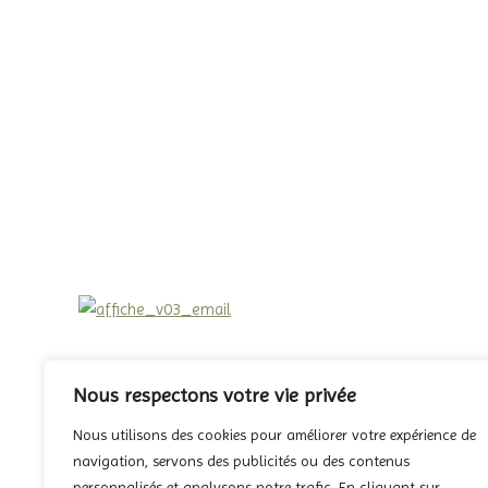
Nous respectons votre vie privée
Navigation
Nous utilisons des cookies pour améliorer votre expérience de
article
PRÉCÉDENT
navigation, servons des publicités ou des contenus
ordo d’Octobre
Article
personnalisés et analysons notre trafic. En cliquant sur