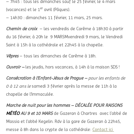
– 7h45 : tous les dimanches sauf le 25 février, le 4 mars
er
(vacances) et le 1
avril (Pâques).
– 14h30 : dimanches 11 février, 11 mars, 25 mars.
Chemin de croix
– les vendredis de Carême à 18h30 à partir
du 16 février, à 20h le 9 MARSMvendredi 9 mars, le Vendredi
Saint à 15h à la cathédrale et 22h45 à la chapelle.
Vêpres
– tous les dimanches de Carême à 18h.
Ouvroir –
les jeudis, hors vacances, à 14h à la maison SDS !
Consécration à l’Enfant-Jésus de Prague –
pour les enfants de
0 à 12 ans le
samedi 3 février après la messe de 11h à la
chapelle de l’Immaculée.
Marche de nuit pour les hommes – DÉCALÉE POUR RAISONS
MÉTÉO
AU 9 et 10 MARS
de Gazeran à Chartres avec l’abbé de
Massia et l’abbé Kegelin. Rdv à la gare de Gazeran à 22h45,
messe à 8h dans la crypte de la cathédrale:
Contact ici