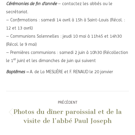
Cérémonies de fin d’année
– contactez les abbés ou le
secrétariat.
– Confirmations : samedi 14 avril
à 15h
à Saint-Louis (Récol. :
12 et 13 avril)
– Communions Solennelles : jeudi 10 mai à 11h45 et 14h30
(Récol. le 9 mai)
– Premières communions : samedi 2 juin à 10h30 (Récollection
er
le 1
juin) et les dimanches de juin qui suivent
Baptêmes
–
A. de La MESLIÈRE et F. RENAUD le 20 janvier
Navigation
PRÉCÉDENT
article
Photos du dîner paroissial et de la
Article
visite de l’abbé Paul Joseph
précédent
: