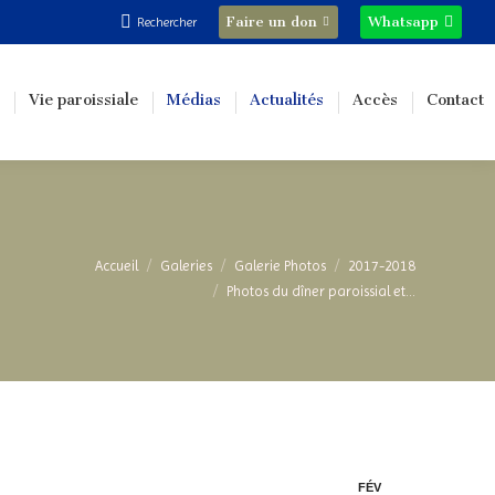
Recherche
Faire un don
Whatsapp
Rechercher
:
Vie paroissiale
Médias
Actualités
Accès
Contact
s êtes ici :
Accueil
Galeries
Galerie Photos
2017-2018
Photos du dîner paroissial et…
FÉV