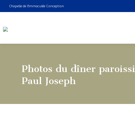
Chapelle de l'Immaculée Conception
Photos du dîner paroissia
Paul Joseph