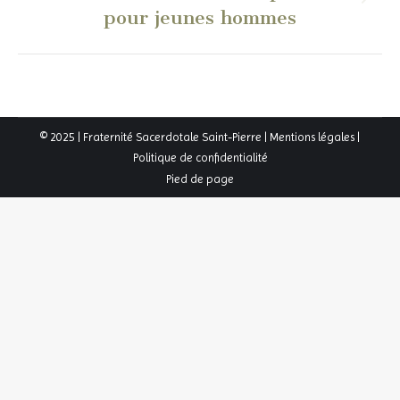
Article
pour jeunes hommes
suivant
:
© 2025 | Fraternité Sacerdotale Saint-Pierre |
Mentions légales
|
Politique de confidentialité
Pied de page