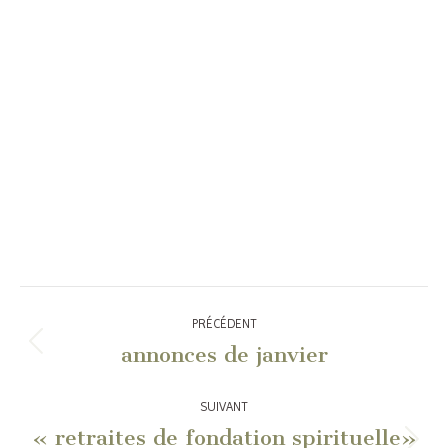
Navigation
PRÉCÉDENT
article
annonces de janvier
Article
précédent
:
SUIVANT
« retraites de fondation spirituelle»