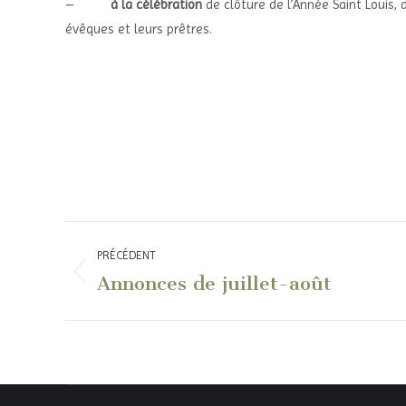
–
à la célébration
de clôture de l’Année Saint Louis, 
évêques et leurs prêtres.
Navigation
PRÉCÉDENT
article
Annonces de juillet-août
Article
précédent
: