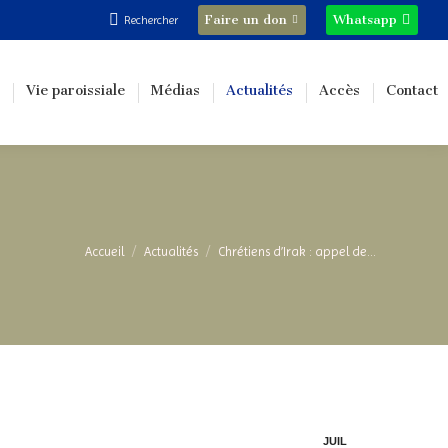
Recherche
Faire un don
Whatsapp
Rechercher
:
Vie paroissiale
Médias
Actualités
Accès
Contact
Vous êtes ici :
Accueil
Actualités
Chrétiens d’Irak : appel de…
JUIL