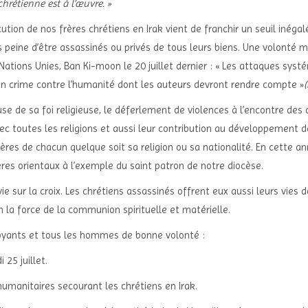
rétienne est à l’œuvre. »
ution de nos frères chrétiens en Irak vient de franchir un seuil inéga
us peine d’être assassinés ou privés de tous leurs biens. Une volont
Nations Unies, Ban Ki-moon le 20 juillet dernier : « Les attaques systé
un crime contre l’humanité dont les auteurs devront rendre compte »
(
use de sa foi religieuse, le déferlement de violences à l’encontre des
vec toutes les religions et aussi leur contribution au développement
rères de chacun quelque soit sa religion ou sa nationalité. En cette an
rères orientaux à l’exemple du saint patron de notre diocèse.
 sur la croix. Les chrétiens assassinés offrent eux aussi leurs vies d
n la force de la communion spirituelle et matérielle.
 croyants et tous les hommes de bonne volonté :
 25 juillet.
umanitaires secourant les chrétiens en Irak.