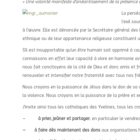
« Une volonté manifeste d’anéantissement de la présence ch
La perséc
l’exil so
à l’œuvre. Elle est dénoncée par le Secrétaire général des 
ethnique ou de leur appartenance religieuse constituent 
S’il est insupportable qu’un être humain soit opprimé à ca
connaissons en effet leur capacité à vivre en harmonie a
nous fait concitoyens de la cité de Dieu et donc amis et f
renouveler et intensifier notre fraternité avec tous nos f
Nous croyons en la puissance de Jésus dans le don de sa vie
la violence. Nous croyons en la puissance de la prière et e
J’invite ainsi tous les catholiques des Yvelines, tous les
–
à prier, jeûner et partager
, en particulier le vendredi
– à faire dès maintenant des dons
aux organisations h