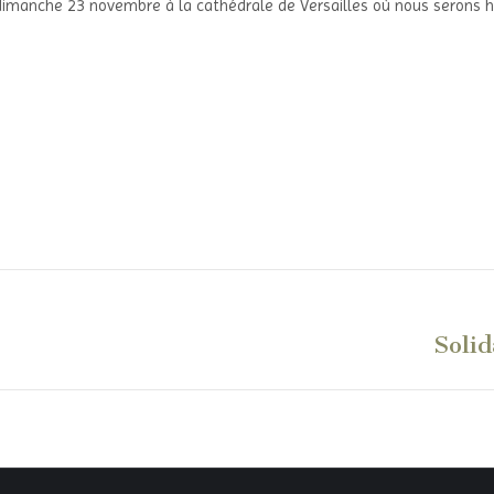
dimanche 23 novembre à la cathédrale de Versailles où nous serons heur
Solid
Article
suivant
: