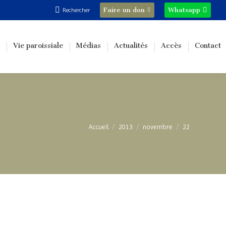
Recherche
Faire un don
Whatsapp
Rechercher
:
Vie paroissiale
Médias
Actualités
Accès
Contact
Vous êtes ici :
Accueil
2013
novembre
22