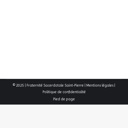
Camps d’été 2012 Europas scouts
2011-2012
,
Galerie Photos
Par
webmaster
16 août 2012
Albums photos des camps de l’été 2012 des unités
Europas Scouts
© 2025 | Fraternité Sacerdotale Saint-Pierre |
Mentions légales
|
Politique de confidentialité
Pied de page