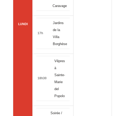
Caravage
Jardins
LUNDI
de la
17h
Villa
Borghèse
Vêpres
à
Sainte-
18h30
Marie
del
Popolo
Soirée /