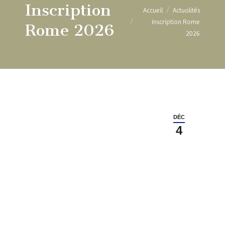
Inscription
Vous êtes ici :
Accueil
Actualités
Inscription Rome
Rome 2026
2026
DÉC
4