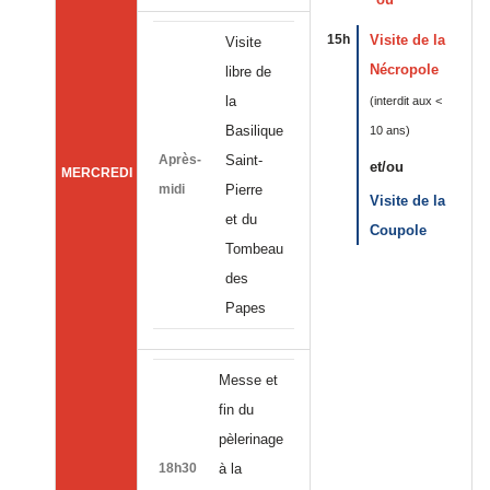
15h
Visite de la
Visite
Nécropole
libre de
la
(interdit aux <
Basilique
10 ans)
Après-
Saint-
et/ou
MERCREDI
midi
Pierre
Visite de la
et du
Coupole
Tombeau
des
Papes
Messe et
fin du
pèlerinage
18h30
à la