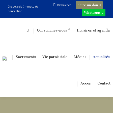
Recherche
Faire un don
Rechercher
Chapelle de l'Immaculée
:
Conception
Whatsapp
Qui sommes-nous ?
Horaires et agenda
Sacrements
Vie paroissiale
Médias
Actualités
Accès
Contact