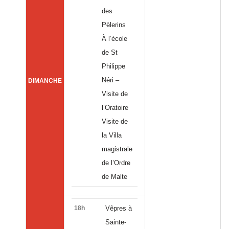
des
Pèlerins
À l’école
de St
Philippe
Néri –
DIMANCHE
Visite de
l’Oratoire
Visite de
la Villa
magistrale
de l’Ordre
de Malte
18h
Vêpres à
Sainte-