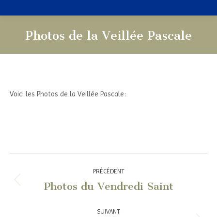
Photos de la Veillée Pascale
Vous êtes ici :
Voici les Photos de la Veillée Pascale:
Navigation
PRÉCÉDENT
article
Photos du Vendredi Saint
Article
précédent
:
SUIVANT