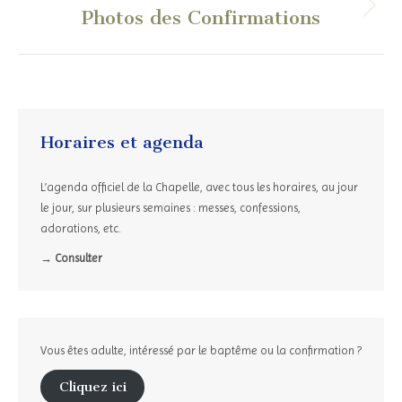
Photos des Confirmations
Article
suivant
:
Horaires et agenda
L’agenda officiel de la Chapelle, avec tous les horaires, au jour
le jour, sur plusieurs semaines : messes, confessions,
adorations, etc.
→ Consulter
Vous êtes adulte, intéressé par le baptême ou la confirmation ?
Cliquez ici