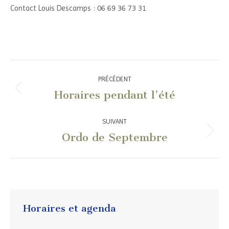
Contact Louis Descamps : 06 69 36 73 31
Navigation
PRÉCÉDENT
article
Horaires pendant l’été
Article
précédent
:
SUIVANT
Ordo de Septembre
Article
suivant
:
Horaires et agenda