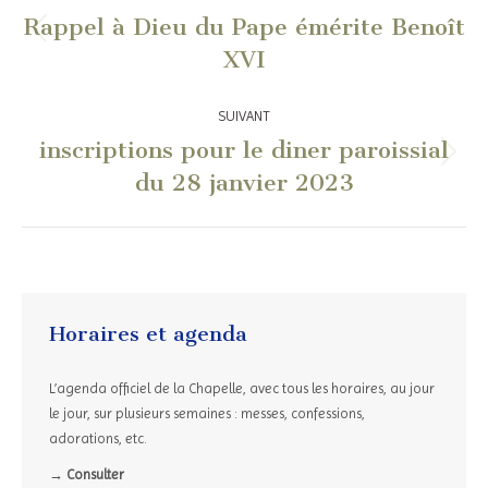
article
Rappel à Dieu du Pape émérite Benoît
Article
XVI
précédent
:
SUIVANT
inscriptions pour le diner paroissial
Article
du 28 janvier 2023
suivant
:
Horaires et agenda
L’agenda officiel de la Chapelle, avec tous les horaires, au jour
le jour, sur plusieurs semaines : messes, confessions,
adorations, etc.
→ Consulter