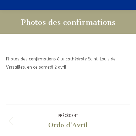
Photos des confirmations
Vous êtes ici :
Photos des confirmations à la cathédrale Saint-Louis de
Versailles, en ce samedi 2 avril:
Navigation
PRÉCÉDENT
article
Ordo d’Avril
Article
précédent