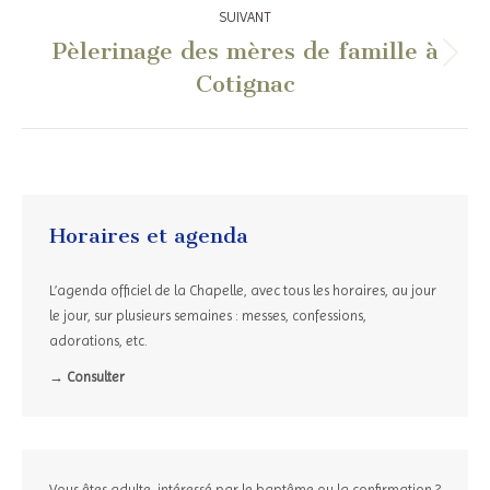
:
SUIVANT
Pèlerinage des mères de famille à
Article
Cotignac
suivant
:
Horaires et agenda
L’agenda officiel de la Chapelle, avec tous les horaires, au jour
le jour, sur plusieurs semaines : messes, confessions,
adorations, etc.
→ Consulter
Vous êtes adulte, intéressé par le baptême ou la confirmation ?