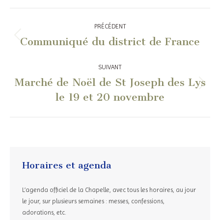
Navigation
PRÉCÉDENT
article
Communiqué du district de France
Article
précédent
:
SUIVANT
Marché de Noël de St Joseph des Lys
Article
le 19 et 20 novembre
suivant
:
Horaires et agenda
L’agenda officiel de la Chapelle, avec tous les horaires, au jour
le jour, sur plusieurs semaines : messes, confessions,
adorations, etc.