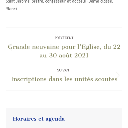
Saint Jérôme, prêtre, confesseur et docteur (3ème classe,
Blanc)
Navigation
PRÉCÉDENT
article
Grande neuvaine pour l’Eglise, du 22
Article
au 30 août 2021
précédent
:
SUIVANT
Inscriptions dans les unités scoutes
Article
suivant
:
Horaires et agenda