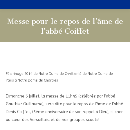
Messe pour le repos de l’âme de
l’abbé Coiffet
Vous êtes ici :
Pèlerinage 2014 de Notre Dame de Chrétienté de Notre Dame de
Paris à Notre Dame de Chartres
Dimanche 5 juillet, la messe de 11h45 (célébrée par l’abbé
Gauthier Guillaume), sera dite pour le repos de l’âme de l’abbé
Denis Coiffet, (5ème anniversaire de son rappel à Dieu), si cher
au cœur des Versaillais, et de nos groupes scouts!