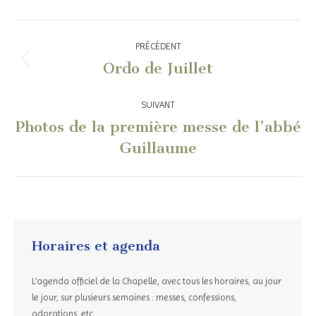
Navigation
PRÉCÉDENT
article
Ordo de Juillet
Article
précédent
:
SUIVANT
Photos de la première messe de l’abbé
Article
Guillaume
suivant
:
Horaires et agenda
L’agenda officiel de la Chapelle, avec tous les horaires, au jour
le jour, sur plusieurs semaines : messes, confessions,
adorations, etc.