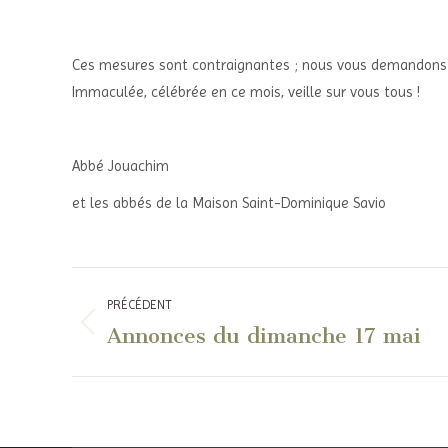
Ces mesures sont contraignantes ; nous vous demandons to
Immaculée, célébrée en ce mois, veille sur vous tous !
Abbé Jouachim
et les abbés de la Maison Saint-Dominique Savio
Navigation
PRÉCÉDENT
article
Annonces du dimanche 17 mai
Article
précédent
: