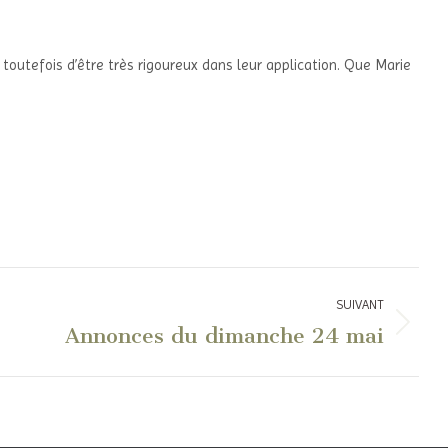
utefois d’être très rigoureux dans leur application. Que Marie
SUIVANT
Annonces du dimanche 24 mai
Article
suivant
: