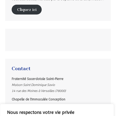
Cliquez ici
Contact
Fraternité Sacerdotale Saint-Pierre
Maison Saint Dominique Savio
14 rue des Moines à Versailles (78000)
Chapelle de l’Immaculée Conception
8bis, rue Mgr Gibier à Versailles (78000)
Nous respectons votre vie privée
Contacter le secrétariat par mail :