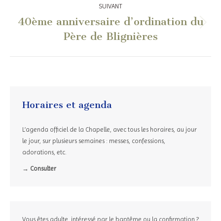
:
SUIVANT
40ème anniversaire d’ordination du
Article
Père de Blignières
suivant
:
Horaires et agenda
L’agenda officiel de la Chapelle, avec tous les horaires, au jour
le jour, sur plusieurs semaines : messes, confessions,
adorations, etc.
→ Consulter
Vous êtes adulte, intéressé par le baptême ou la confirmation ?