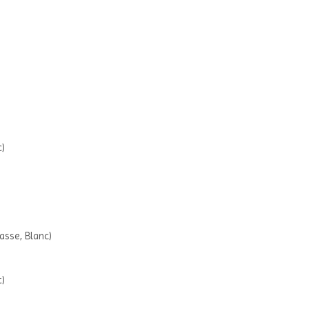
c)
asse, Blanc)
t)