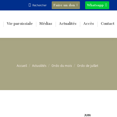
Recherche
Faire un don
Whatsapp
Rechercher
:
Vie paroissiale
Médias
Actualités
Accès
Contact
Vous êtes ici :
Accueil
Actualités
Ordo du mois
Ordo de juillet
JUIN