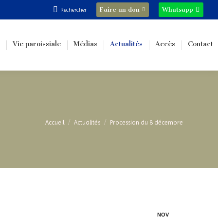
Recherche
Faire un don
Whatsapp
Rechercher
:
Vie paroissiale
Médias
Actualités
Accès
Contact
Vous êtes ici :
Accueil
Actualités
Procession du 8 décembre
NOV