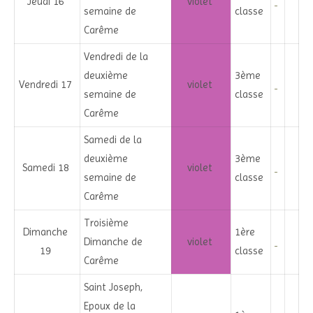
Jeudi 16
violet
semaine de
classe
Carême
Vendredi de la
deuxième
3ème
Vendredi 17
violet
semaine de
classe
Carême
Samedi de la
deuxième
3ème
Samedi 18
violet
semaine de
classe
Carême
Troisième
Dimanche
1ère
Dimanche de
violet
19
classe
Carême
Saint Joseph,
Epoux de la