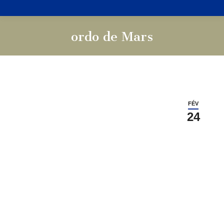
ordo de Mars
Vous êtes ici :
FÉV
24