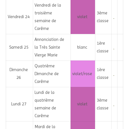
Vendredi de la
troisième
3ème
Vendredi 24
violet
semaine de
classe
Carême
Annonciation de
1ère
Samedi 25
la Très Sainte
blanc
classe
Vierge Marie
Quatrième
Dimanche
1ère
Dimanche de
violet/rose
26
classe
Carême
Lundi de la
quatrième
3ème
Lundi 27
violet
semaine de
classe
Carême
Mardi de la