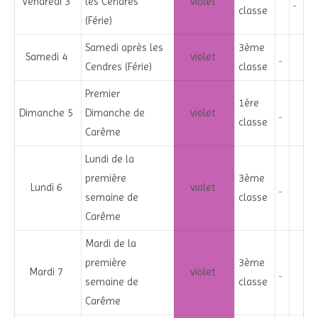
Vendredi 3
les Cendres
violet
classe
(Férie)
Samedi après les
3ème
Samedi 4
violet
Cendres (Férie)
classe
Premier
1ère
Dimanche 5
Dimanche de
violet
classe
Carême
Lundi de la
première
3ème
Lundi 6
violet
semaine de
classe
Carême
Mardi de la
première
3ème
Mardi 7
violet
semaine de
classe
Carême