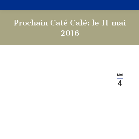
Prochain Caté Calé: le 11 mai
2016
Vous êtes ici :
MAI
4