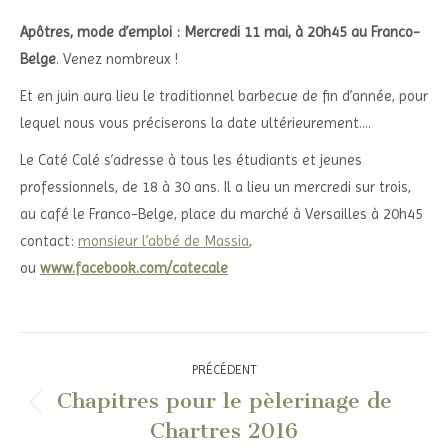
Apôtres, mode d’emploi : Mercredi 11 mai, à 20h45 au Franco-
Belge
. Venez nombreux !
Et en juin aura lieu le traditionnel barbecue de fin d’année, pour
lequel nous vous préciserons la date ultérieurement….
Le Caté Calé s’adresse à tous les étudiants et jeunes
professionnels, de 18 à 30 ans. Il a lieu un mercredi sur trois,
au café le Franco-Belge, place du marché à Versailles à 20h45
contact:
monsieur l’abbé de Massia
,
ou
www.facebook.com/catecale
Navigation
PRÉCÉDENT
article
Chapitres pour le pèlerinage de
Article
Chartres 2016
précédent