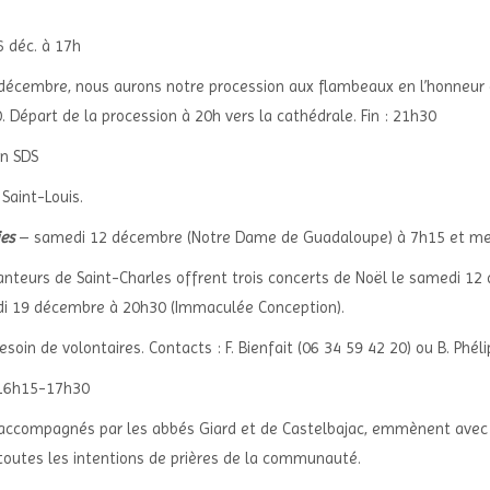
 déc. à 17h
décembre, nous aurons notre procession aux flambeaux en l’honneur 
 Départ de la procession à 20h vers la cathédrale. Fin : 21h30
on SDS
Saint-Louis.
ies
– samedi 12 décembre (Notre Dame de Guadaloupe) à 7h15 et me
anteurs de Saint-Charles offrent trois concerts de Noël le samedi 12 
i 19 décembre à 20h30 (Immaculée Conception).
soin de volontaires. Contacts : F. Bienfait (06 34 59 42 20) ou B. Phél
 16h15-17h30
 accompagnés par les abbés Giard et de Castelbajac, emmènent avec
 toutes les intentions de prières de la communauté.