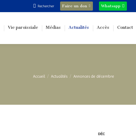
Recherche
Faire un don
Whatsapp
Rechercher
:
Vie paroissiale
Médias
Actualités
Accès
Contact
Vous êtes ici :
Accueil
Actualités
Annonces de décembre
DÉC