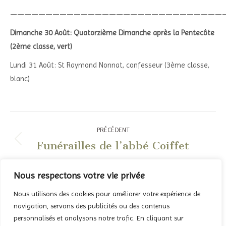
——————————————————————————————
Dimanche 30 Août: Quatorzième Dimanche après la Pentecôte
(2ème classe, vert)
Lundi 31 Août: St Raymond Nonnat, confesseur (3ème classe,
blanc)
Navigation
PRÉCÉDENT
article
Funérailles de l’abbé Coiffet
Article
précédent
:
SUIVANT
Nous respectons votre vie privée
Ordo de Septembre
Article
Nous utilisons des cookies pour améliorer votre expérience de
suivant
navigation, servons des publicités ou des contenus
:
personnalisés et analysons notre trafic. En cliquant sur