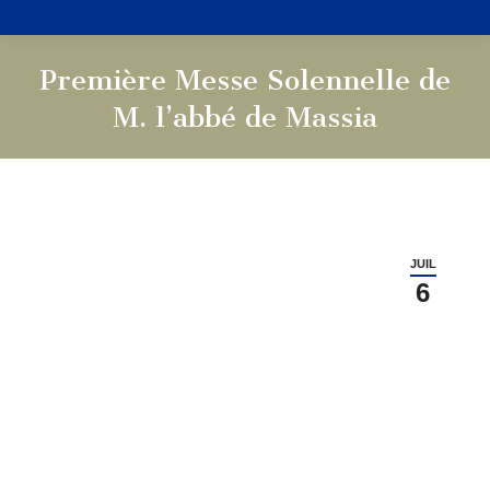
Première Messe Solennelle de
M. l’abbé de Massia
Vous êtes ici :
JUIL
6