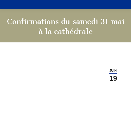
Confirmations du samedi 31 mai
à la cathédrale
Vous êtes ici :
JUIN
19