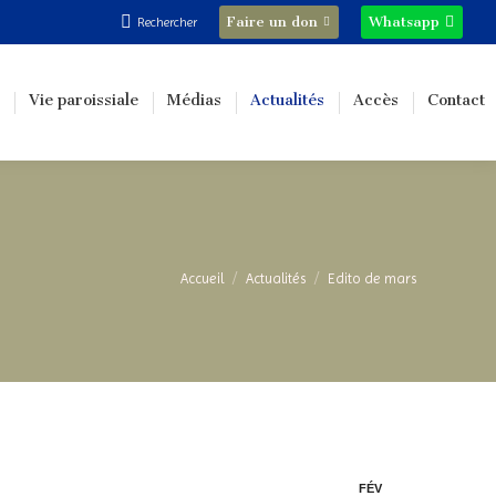
Recherche
Faire un don
Whatsapp
Rechercher
:
Vie paroissiale
Médias
Actualités
Accès
Contact
Vous êtes ici :
Accueil
Actualités
Edito de mars
FÉV