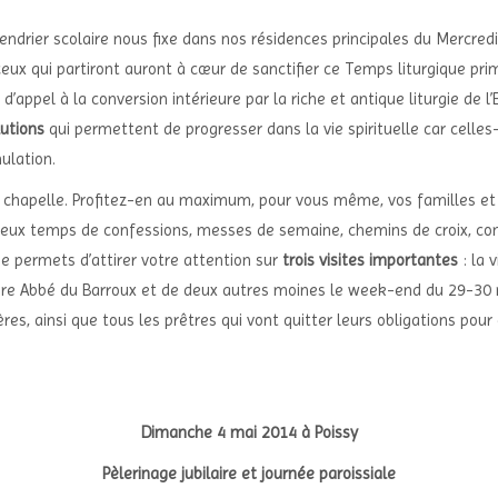
alendrier scolaire nous fixe dans nos résidences principales du Mercr
eux qui partiront auront à cœur de sanctifier ce Temps liturgique prim
ppel à la conversion intérieure par la riche et antique liturgie de l’
utions
qui permettent de progresser dans la vie spirituelle car celles-ci
ulation.
la chapelle. Profitez-en au maximum, pour vous même, vos familles et
mbreux temps de confessions, messes de semaine, chemins de croix, co
me permets d’attirer votre attention sur
trois visites importantes
: la 
 Abbé du Barroux et de deux autres moines le week-end du 29-30 mar
os prières, ainsi que tous les prêtres qui vont quitter leurs ob
Dimanche 4 mai 2014 à Poissy
Pèlerinage jubilaire et journée paroissiale