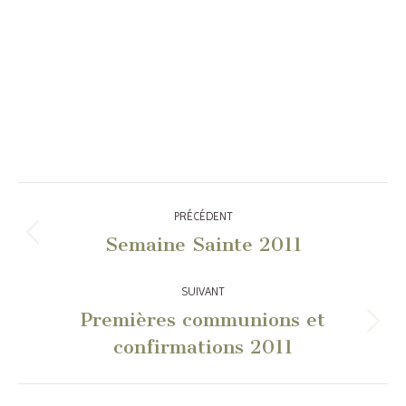
Navigation
PRÉCÉDENT
article
Semaine Sainte 2011
Article
précédent
:
SUIVANT
Premières communions et
Article
confirmations 2011
suivant
: