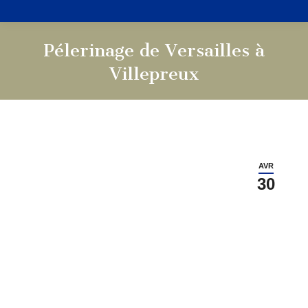
Pélerinage de Versailles à
Villepreux
Vous êtes ici :
AVR
30