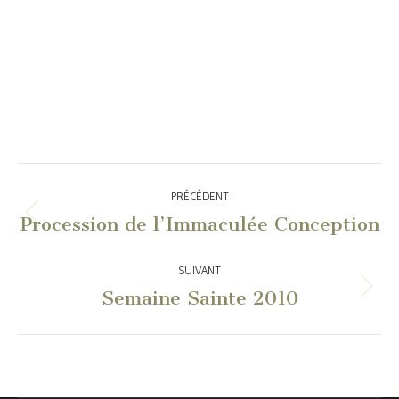
Navigation
PRÉCÉDENT
article
Procession de l’Immaculée Conception
Article
précédent
:
SUIVANT
Semaine Sainte 2010
Article
suivant
: