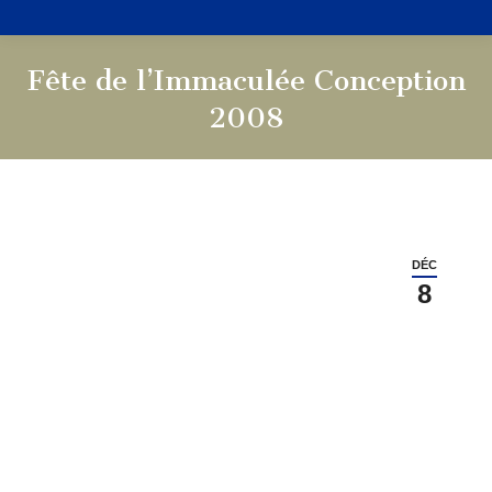
Fête de l’Immaculée Conception
2008
Vous êtes ici :
DÉC
8