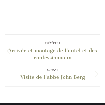
Navigation
PRÉCÉDENT
article
Arrivée et montage de l’autel et des
Article
confessionnaux
précédent
:
SUIVANT
Visite de l’abbé John Berg
Article
suivant
: